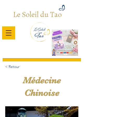
Le Soleil du Tao
Bienvenue
/
Le Soleil du Tao (Titre)
< Retour
Médecine
Chinoise