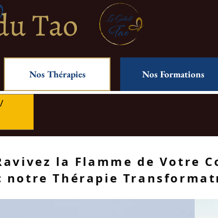
 du Tao
Nos Thérapies
Nos Formations
/
 Ravivez la Flamme de Votre C
notre Thérapie Transformatri