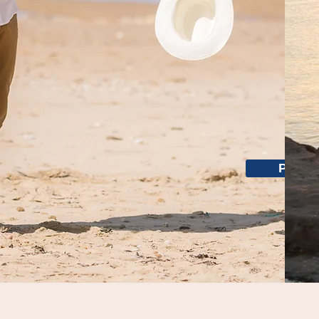
Votre r
La routine a pris le dessus sur la p
thérapie de couple révolutionnaire e
relation.
Prend
Découvrez comment :
✨ Raviver la communication perdu
✨ Redécouvrir les petites attentions
✨ Échapper à la routine qui étouffe
✨ Renforcer votre connexion émoti