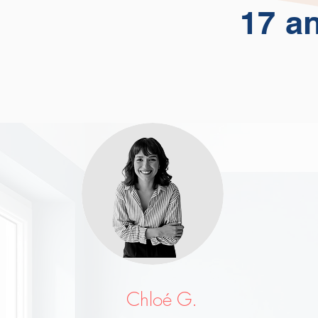
17 a
Chloé G.