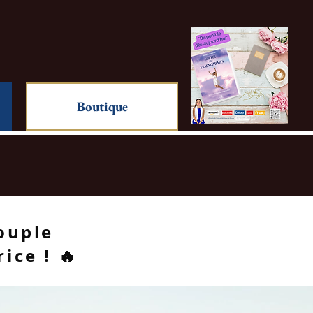
Boutique
ouple
ce ! 🔥