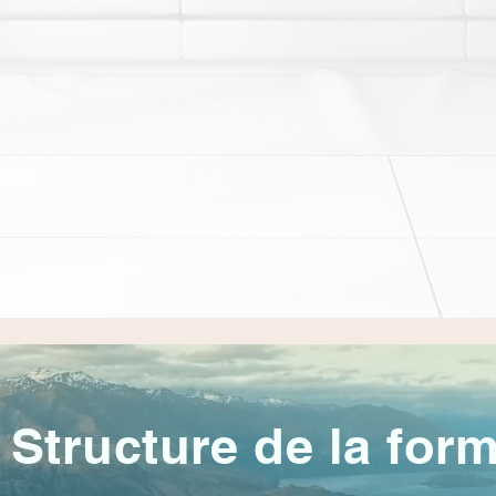
Structure de la for
Prendre RDV