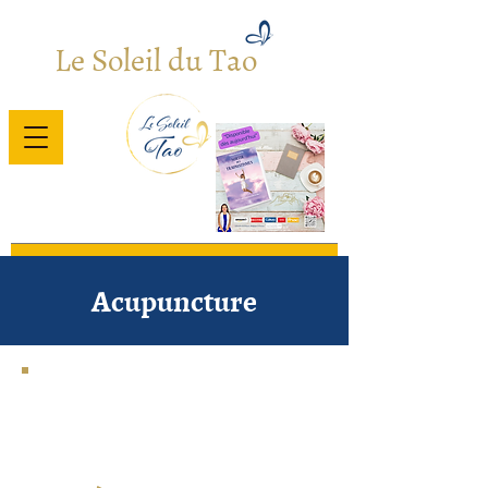
Le Soleil du Tao
Bienvenue
/
Nos Soins (Titre)
Acupuncture
1