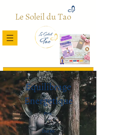
Le Soleil du Tao
Bienvenue
/
Énergétique 1 (Title)
Equilibrage
Energetique
Prix
Durée