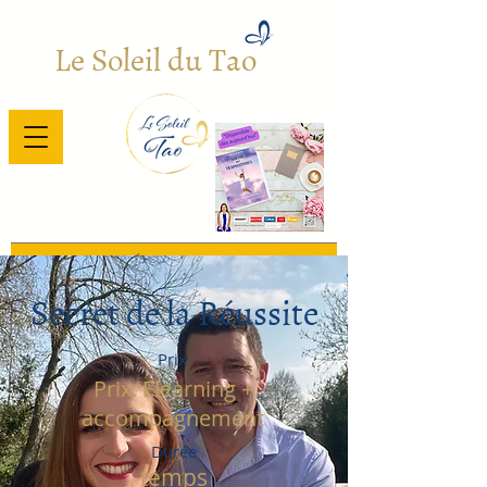
Le Soleil du Tao
Bienvenue
/
Énergétique 1 (Title)
Secret de la Réussite
Prix
Prix: Elearning +
accompagnement
Durée
temps