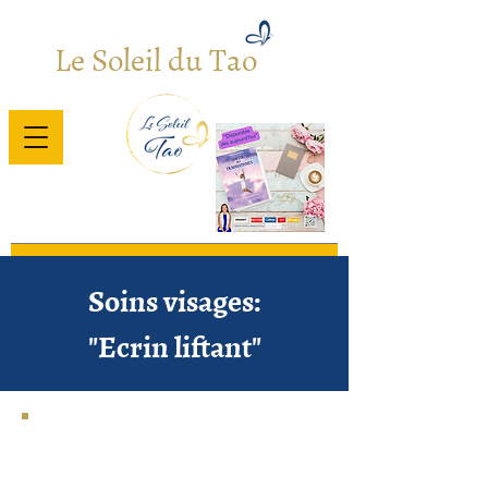
Le Soleil du Tao
Bienvenue
/
Nos Soins (Titre)
Soins visages:
"Ecrin liftant"
1