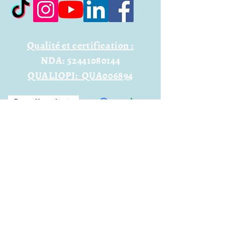
Qualité et certification :
NDA:
52441080144
QUALIOPI: QUA006894
4,9 / 5
sur 240
avis